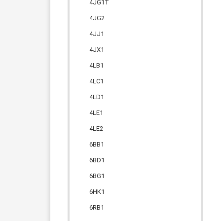
4JG1T
4JG2
4JJ1
4JX1
4LB1
4LC1
4LD1
4LE1
4LE2
6BB1
6BD1
6BG1
6HK1
6RB1