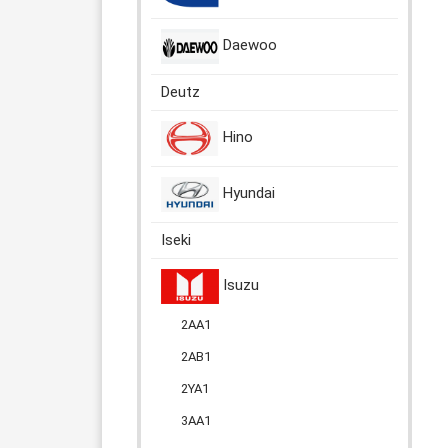
Daewoo
Deutz
Hino
Hyundai
Iseki
Isuzu
2AA1
2AB1
2YA1
3AA1