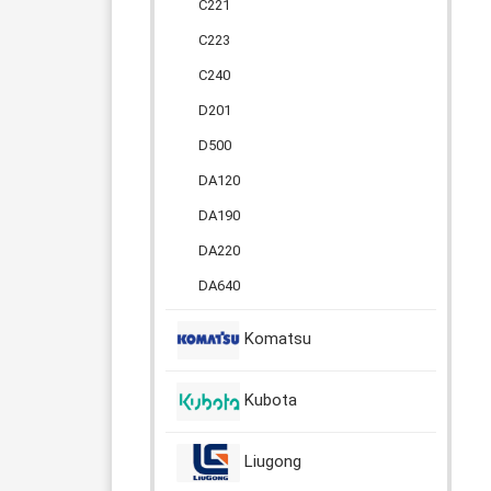
C221
C223
C240
D201
D500
DA120
DA190
DA220
DA640
Komatsu
Kubota
Liugong