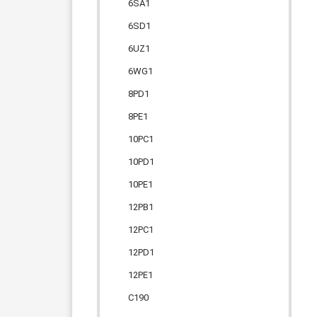
6SA1
6SD1
6UZ1
6WG1
8PD1
8PE1
10PC1
10PD1
10PE1
12PB1
12PC1
12PD1
12PE1
C190